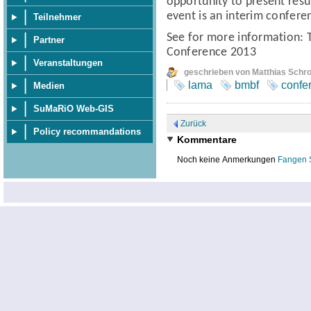
opportunity to present resul
event is an interim confere
Teilnehmer
See for more information:
Partner
Conference 2013
Veranstaltungen
geschrieben von Matthias Schr
lama
bmbf
confe
Medien
SuMaRiO Web-GIS
Zurück
Policy recommandations
Kommentare
Noch keine Anmerkungen
Fangen 