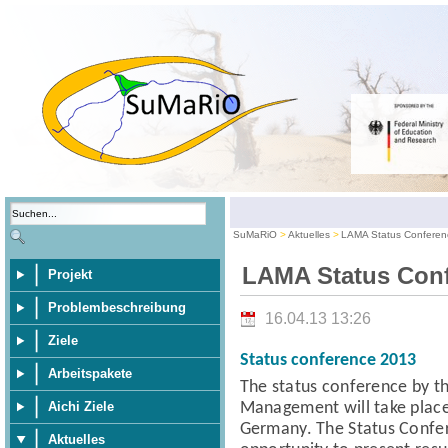
SuMaRiO
Aktuelles
LAMA Status Conferen
LAMA Status Conf
Projekt
Problembeschreibung
16.04.13 13:26
Ziele
Status conference 2013
Arbeitspakete
The status conference
by t
Management
will take pla
Aichi Ziele
Germany.
The Status Confe
Aktuelles