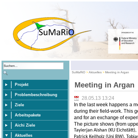
SuMaRiO
Aktuelles
Meeting in Argan
Meeting in Argan
Projekt
Problembeschreibung
28.05.13 13:24
In the last week happens a m
Ziele
during their field-work. This 
Arbeitspakete
and for an exchange of exper
The picture shows (from upper 
Aichi Ziele
Tayierjan Aishan (KU Eichstätt)
Aktuelles
Patrick Keilholz (Uni BW), Tobia