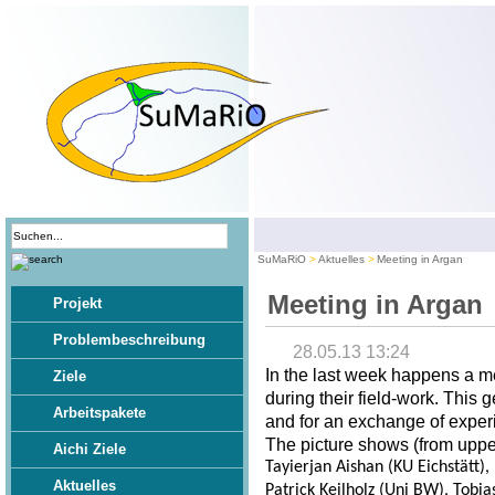
SuMaRiO
Aktuelles
Meeting in Argan
Meeting in Argan
Projekt
Problembeschreibung
28.05.13 13:24
In the last week happens a m
Ziele
during their field-work. This 
Arbeitspakete
and for an exchange of exper
The picture shows (from upper 
Aichi Ziele
Tayierjan Aishan (KU Eichstätt)
Aktuelles
Patrick Keilholz (Uni BW), Tobia