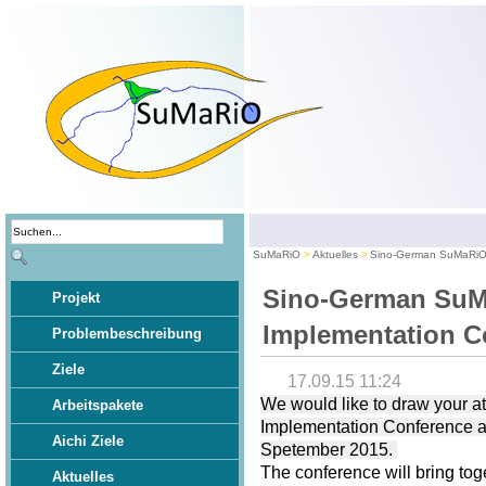
SuMaRiO
Aktuelles
Sino-German SuMaRiO 
Sino-German Su
Projekt
Implementation C
Problembeschreibung
Ziele
17.09.15 11:24
We would like to draw your 
Arbeitspakete
Implementation Conference at
Aichi Ziele
Spetember 2015.
The conference will bring tog
Aktuelles