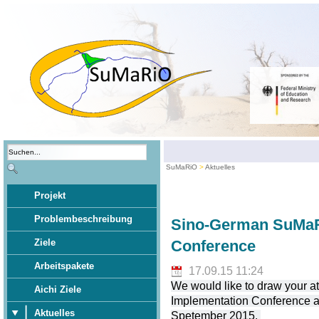
SuMaRiO
Aktuelles
Projekt
Problembeschreibung
Sino-German SuMaR
Ziele
Conference
Arbeitspakete
17.09.15 11:24
We would like to draw your 
Aichi Ziele
Implementation Conference at
Aktuelles
Spetember 2015.