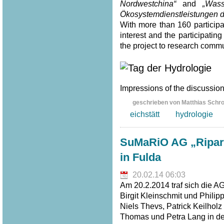
Nordwestchina“
and
„Was
Ökosystemdienstleistungen d
With more than 160 participa
interest and the participat
the project to research commu
Impressions of the discussion 
geschrieben von Matthias Schr
eichstätt
hydrologie
SuMaRiO AG „Riparia
in Fulda
20.02.14 06:03
Am 20.2.2014 traf sich die A
Birgit Kleinschmit und Philip
Niels Thevs, Patrick Keilhol
Thomas und Petra Lang in der