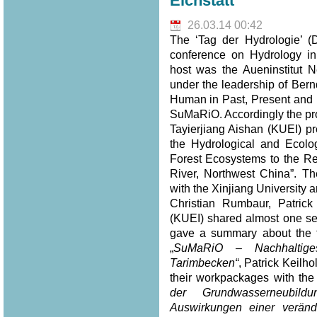
Eichstätt
26.03.14 00:42
The ‘Tag der Hydrologie’ (
conference on Hydrology in
host was the Aueninstitut N
under the leadership of Bern
Human in Past, Present and F
SuMaRiO. Accordingly the pro
Tayierjiang Aishan (KUEI) pr
the Hydrological and Ecolo
Forest Ecosystems to the Re
River, Northwest China”. Th
with the Xinjiang University
Christian Rumbaur, Patric
(KUEI) shared almost one se
gave a summary about the to
„
SuMaRiO – Nachhaltig
Tarimbecken“
, Patrick Keilh
their workpackages with the t
der Grundwasserneubild
Auswirkungen einer verän