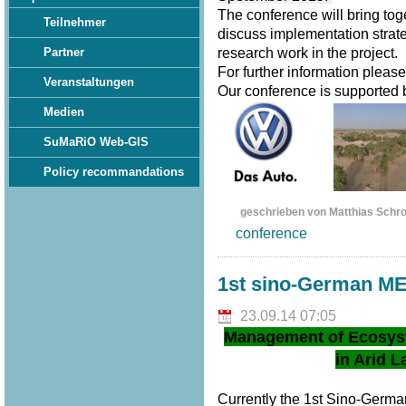
The conference will bring tog
Teilnehmer
discuss implementation strate
Partner
research work in the project.
For further information pleas
Veranstaltungen
Our conference is supported
Medien
SuMaRiO Web-GIS
Policy recommandations
geschrieben von Matthias Schr
conference
1st sino-German M
23.09.14 07:05
Management of Ecosys
in Arid L
Currently the 1st Sino-Germ