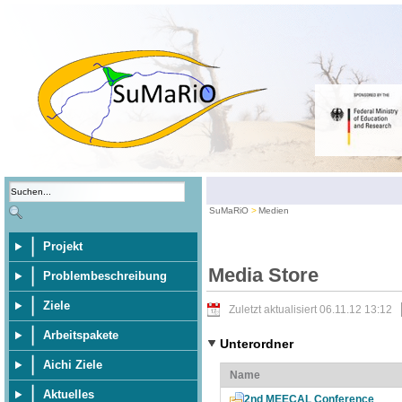
SuMaRiO
Medien
Projekt
Media Store
Problembeschreibung
Ziele
Zuletzt aktualisiert 06.11.12 13:12
Arbeitspakete
Unterordner
Aichi Ziele
Name
Aktuelles
2nd MEECAL Conference