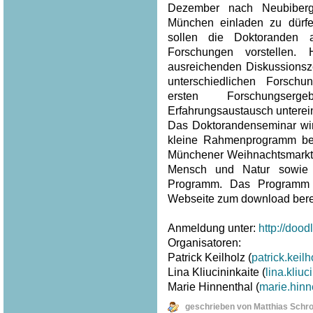
Dezember nach Neubiberg
München einladen zu dürf
sollen die Doktoranden 
Forschungen vorstellen.
ausreichenden Diskussionsze
unterschiedlichen Forsch
ersten Forschungser
Erfahrungsaustausch unterei
Das Doktorandenseminar wi
kleine Rahmenprogramm beg
Münchener Weihnachtsmarkt
Mensch und Natur sowie
Programm. Das Programm 
Webseite zum download berei
Anmeldung unter:
http://doo
Organisatoren:
Patrick Keilholz (
patrick.kei
Lina Kliucininkaite (
lina.kliu
Marie Hinnenthal (
marie.hin
geschrieben von Matthias Schr