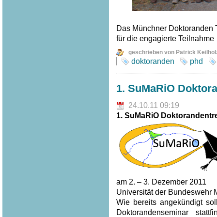
Das Münchner Doktoranden T
für die engagierte Teilnahme
geschrieben von Patrick Keilhol
doktoranden
phd
1. SuMaRiO Doktor
24.10.11 09:19
1. SuMaRiO Doktorandentr
am 2. – 3. Dezember 2011
Universität der Bundeswehr 
Wie bereits angekündigt sol
Doktorandenseminar statt