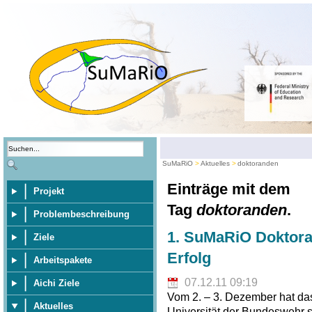
SuMaRiO
Aktuelles
doktoranden
Einträge mit dem
Projekt
Tag
doktoranden
.
Problembeschreibung
1. SuMaRiO Doktora
Ziele
Erfolg
Arbeitspakete
07.12.11 09:19
Aichi Ziele
Vom 2. – 3. Dezember hat da
Aktuelles
Universität der Bundeswehr 